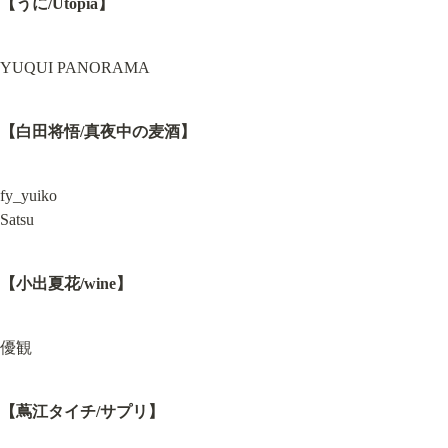
【うに/Utopia】
YUQUI PANORAMA
【白田将悟/真夜中の麦酒】
fy_yuiko

Satsu
【小出夏花/wine】
優観
【蔦江タイチ/サプリ】